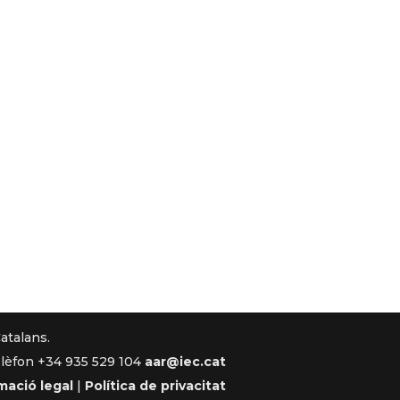
Catalans.
lèfon +34 935 529 104
aar@iec.cat
mació legal
|
Política de privacitat