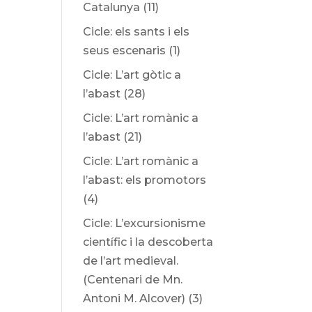
Catalunya
(11)
Cicle: els sants i els
seus escenaris
(1)
Cicle: L’art gòtic a
l’abast
(28)
Cicle: L’art romànic a
l’abast
(21)
Cicle: L’art romànic a
l’abast: els promotors
(4)
Cicle: L’excursionisme
científic i la descoberta
de l’art medieval.
(Centenari de Mn.
Antoni M. Alcover)
(3)