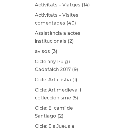
Activitats – Viatges
(14)
Activitats – VIsites
comentades
(40)
Assistència a actes
institucionals
(2)
avisos
(3)
Cicle any Puig i
Cadafalch 2017
(9)
Cicle: Art cristià
(1)
Cicle: Art medieval i
col.leccionisme
(5)
Cicle: El camí de
Santiago
(2)
Cicle: Els Jueus a