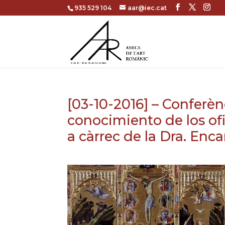
935 529 104
aar@iec.cat
[03-10-2016] – Conferèn
conocimiento de los ofic
a càrrec de la Dra. Enc