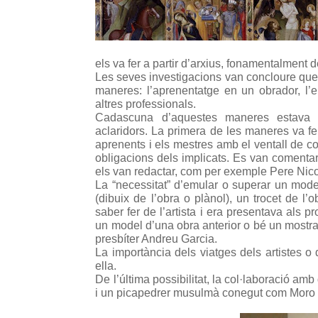
els va fer a partir d’arxius, fonamentalment d
Les seves investigacions van concloure que
maneres: l’aprenentatge en un obrador, l’e
altres professionals.
Cadascuna d’aquestes maneres estava p
aclaridors. La primera de les maneres va fe
aprenents i els mestres amb el ventall de c
obligacions dels implicats. Es van comentar
els van redactar, com per exemple Pere Nic
La “necessitat” d’emular o superar un mode
(dibuix de l’obra o plànol), un trocet de 
saber fer de l’artista i era presentava als p
un model d’una obra anterior o bé un mostrar
presbíter Andreu Garcia.
La importància dels viatges dels artistes o
ella.
De l’última possibilitat, la col·laboració amb 
i un picapedrer musulmà conegut com Moro Pe