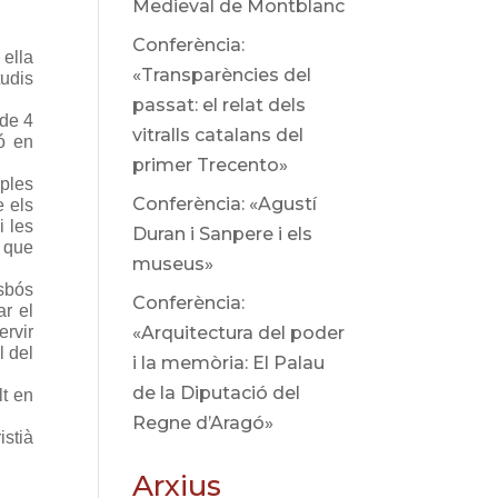
Medieval de Montblanc
Conferència:
ella
«Transparències del
tudis
passat: el relat dels
 de 4
vitralls catalans del
ió en
primer Trecento»
ples
Conferència: «Agustí
e els
i les
Duran i Sanpere i els
s que
museus»
esbós
Conferència:
ar el
ervir
«Arquitectura del poder
l del
i la memòria: El Palau
de la Diputació del
lt en
Regne d’Aragó»
istià
Arxius