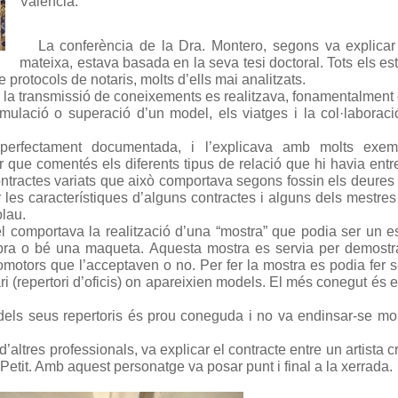
València.
La conferència de la Dra. Montero, segons va explicar 
mateixa, estava basada en la seva tesi doctoral. Tots els es
e protocols de notaris, molts d’ells mai analitzats.
 la transmissió de coneixements es realitzava, fonamentalment
mulació o superació d’un model, els viatges i la col·laborac
erfectament documentada, i l’explicava amb molts exem
r que comentés els diferents tipus de relació que hi havia entr
ontractes variats que això comportava segons fossin els deures 
 les característiques d’alguns contractes i alguns dels mestre
olau.
l comportava la realització d’una “mostra” que podia ser un 
l’obra o bé una maqueta. Aquesta mostra es servia per demostr
romotors que l’acceptaven o no. Per fer la mostra es podia fer s
i (repertori d’oficis) on apareixien models. El més conegut és e
 dels seus repertoris és prou coneguda i no va endinsar-se mo
d’altres professionals, va explicar el contracte entre un artista cr
tit. Amb aquest personatge va posar punt i final a la xerrada.