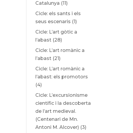
Catalunya
(11)
Cicle: els sants i els
seus escenaris
(1)
Cicle: L’art gòtic a
l’abast
(28)
Cicle: L’art romànic a
l’abast
(21)
Cicle: L’art romànic a
l’abast: els promotors
(4)
Cicle: L’excursionisme
científic i la descoberta
de l’art medieval.
(Centenari de Mn.
Antoni M. Alcover)
(3)