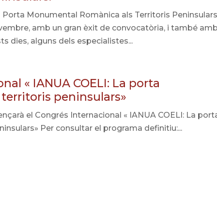
La Porta Monumental Romànica als Territoris Peninsular
novembre, amb un gran èxit de convocatòria, i també am
s dies, alguns dels especialistes...
ional « IANUA COELI: La porta
erritoris peninsulars»
arà el Congrés Internacional « IANUA COELI: La port
nsulars» Per consultar el programa definitiu:...