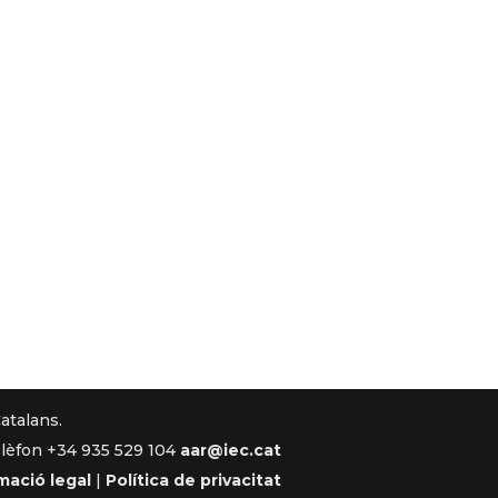
Catalans.
lèfon +34 935 529 104
aar@iec.cat
mació legal
|
Política de privacitat