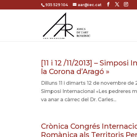
935 529 104
aar@iec.cat
[11 i 12 /11/2013] – Simposi
la Corona d’Aragó »
Dilluns 11 i dimarts 12 de novembre de 20
Simposi Internacional «Les pedreres m
va anar a càrrec del Dr. Carles...
Crònica Congrés Internaci
Romànica als Territoris Pe