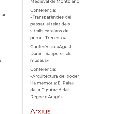
Medieval de Montblanc
s
Conferència:
b un
«Transparències del
passat: el relat dels
vitralls catalans del
primer Trecento»
Conferència: «Agustí
Duran i Sanpere i els
a
museus»
Conferència:
«Arquitectura del poder
i la memòria: El Palau
de la Diputació del
Regne d’Aragó»
Arxius