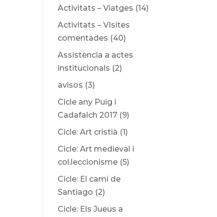
Activitats – Viatges
(14)
Activitats – VIsites
comentades
(40)
Assistència a actes
institucionals
(2)
avisos
(3)
Cicle any Puig i
Cadafalch 2017
(9)
Cicle: Art cristià
(1)
Cicle: Art medieval i
col.leccionisme
(5)
Cicle: El camí de
Santiago
(2)
Cicle: Els Jueus a