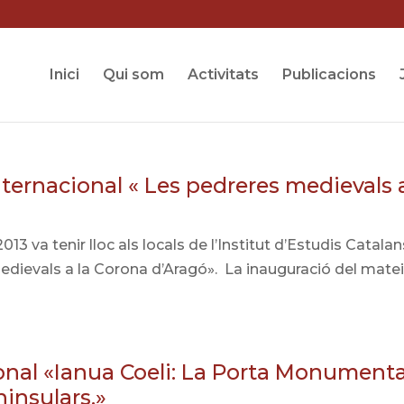
Inici
Qui som
Activitats
Publicacions
 Internacional « Les pedreres medievals 
13 va tenir lloc als locals de l’Institut d’Estudis Catalans
edievals a la Corona d’Aragó». La inauguració del mate
onal «Ianua Coeli: La Porta Monumenta
ninsulars.»