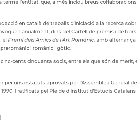
a terme l’entitat, que, a més inclou breus col·laboracions
redacció en català de treballs d’iniciació a la recerca sob
convoquen anualment, dins del Cartell de premis i de bor
, el
Premi dels Amics de l’Art
Romànic,
amb alternança
 preromànic i romànic i gòtic.
cinc-cents cinquanta socis, entre els que són de mèrit, 
n per uns estatuts aprovats per l’Assemblea General de
1990 i ratificats pel Ple de d’Institut d’Estudis Catalans 
]