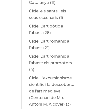
Catalunya
(11)
Cicle: els sants i els
seus escenaris
(1)
Cicle: L’art gòtic a
l’abast
(28)
Cicle: L’art romànic a
l’abast
(21)
Cicle: L’art romànic a
l’abast: els promotors
(4)
Cicle: L’excursionisme
científic i la descoberta
de l’art medieval.
(Centenari de Mn.
Antoni M. Alcover)
(3)