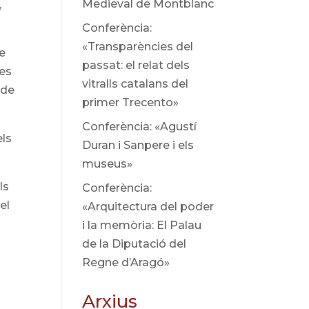
Medieval de Montblanc
,
Conferència:
«Transparències del
re
passat: el relat dels
ses
vitralls catalans del
 de
primer Trecento»
Conferència: «Agustí
els
Duran i Sanpere i els
museus»
ls
Conferència:
el
«Arquitectura del poder
i la memòria: El Palau
de la Diputació del
Regne d’Aragó»
Arxius