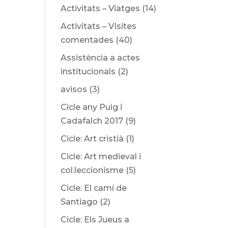
Activitats – Viatges
(14)
Activitats – VIsites
comentades
(40)
Assistència a actes
institucionals
(2)
avisos
(3)
Cicle any Puig i
Cadafalch 2017
(9)
Cicle: Art cristià
(1)
Cicle: Art medieval i
col.leccionisme
(5)
Cicle: El camí de
Santiago
(2)
Cicle: Els Jueus a