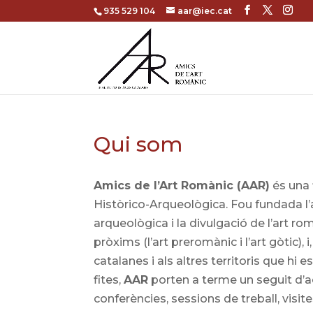
935 529 104
aar@iec.cat
Qui som
Amics de l’Art Romànic (AAR)
és una f
Històrico-Arqueològica. Fou fundada l’an
arqueològica i la divulgació de l’art r
pròxims (l’art preromànic i l’art gòtic), 
catalanes i als altres territoris que hi 
fites,
AAR
porten a terme un seguit d’ac
conferències, sessions de treball, visit