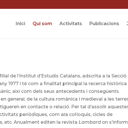
Inici
Qui som
Activitats
Publicacions
ilial de l’Institut d’Estudis Catalans, adscrita a la Secció
y 1977 i té com a finalitat principal la recerca històrica 
omànic, així com dels seus antecedents i consegüents
i, en general, de la cultura romànica i medieval a les terre
estigueren en contacte o relació. Per tal d’assolir aqueste
tivitats periòdiques, com ara col·loquis, cicles de
es, etc. Anualment editen la revista
Lambard
on s’infor