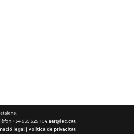
Catalans.
lèfon +34 935 529 104
aar@iec.cat
mació legal
|
Política de privacitat