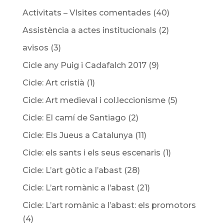
Activitats – VIsites comentades
(40)
Assistència a actes institucionals
(2)
avisos
(3)
Cicle any Puig i Cadafalch 2017
(9)
Cicle: Art cristià
(1)
Cicle: Art medieval i col.leccionisme
(5)
Cicle: El camí de Santiago
(2)
Cicle: Els Jueus a Catalunya
(11)
Cicle: els sants i els seus escenaris
(1)
Cicle: L’art gòtic a l’abast
(28)
Cicle: L’art romànic a l’abast
(21)
Cicle: L’art romànic a l’abast: els promotors
(4)