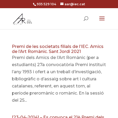
935 529 104
aar@iec.cat
Premi de les societats filials de l’IEC. Amics
de l’Art Romànic. Sant Jordi 2021
Premi dels Amics de l’Art Romànic (per a
estudiants) 27a convocatòria Premi instituït
l’any 1993 i ofert a un treball d’investigació,
bibliogràfic o d’assaig sobre art i cultura
catalanes, referent, en aquest torn, al
període preromànic o romànic. En la sessió
del 25...
[23-04-2014] – Es convoca el 21è Premi dels