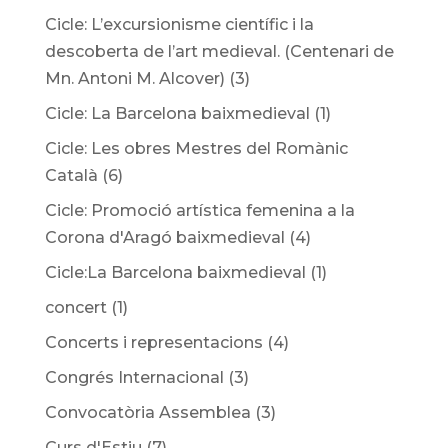
Cicle: L’excursionisme científic i la
descoberta de l’art medieval. (Centenari de
Mn. Antoni M. Alcover)
(3)
Cicle: La Barcelona baixmedieval
(1)
Cicle: Les obres Mestres del Romànic
Català
(6)
Cicle: Promoció artística femenina a la
Corona d'Aragó baixmedieval
(4)
Cicle:La Barcelona baixmedieval
(1)
concert
(1)
Concerts i representacions
(4)
Congrés Internacional
(3)
Convocatòria Assemblea
(3)
Curs d'Estiu
(7)