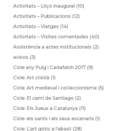
Activitats – Lliçó inaugural
(10)
Activitats – Publicacions
(12)
Activitats – Viatges
(14)
Activitats – VIsites comentades
(40)
Assistència a actes institucionals
(2)
avisos
(3)
Cicle any Puig i Cadafalch 2017
(9)
Cicle: Art cristià
(1)
Cicle: Art medieval i col.leccionisme
(5)
Cicle: El camí de Santiago
(2)
Cicle: Els Jueus a Catalunya
(11)
Cicle: els sants i els seus escenaris
(1)
Cicle: L’art gòtic a l’abast
(28)