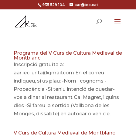
935 529 104
aar@iec.cat
Programa del V Curs de Cultura Medieval de
Montblanc
Inscripció gratuïta a:
aar.iec.junta@gmail.com En el correu
indiqueu, si us plau: -Nom i cognoms -
Procedència -Si teniu intenció de quedar-
vos a dinar al restaurant Cal Magret, i quins
dies -Si fareu la sortida (Vallbona de les
Monges, dissabte) en autocar o vehicle...
V Curs de Cultura Medieval de Montblanc