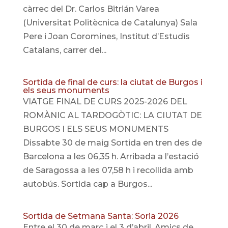
càrrec del Dr. Carlos Bitrián Varea
(Universitat Politècnica de Catalunya) Sala
Pere i Joan Coromines, Institut d’Estudis
Catalans, carrer del...
Sortida de final de curs: la ciutat de Burgos i
els seus monuments
VIATGE FINAL DE CURS 2025-2026 DEL
ROMÀNIC AL TARDOGÒTIC: LA CIUTAT DE
BURGOS I ELS SEUS MONUMENTS
Dissabte 30 de maig Sortida en tren des de
Barcelona a les 06,35 h. Arribada a l’estació
de Saragossa a les 07,58 h i recollida amb
autobús. Sortida cap a Burgos...
Sortida de Setmana Santa: Soria 2026
Entre el 30 de març i el 3 d’abril, Amics de