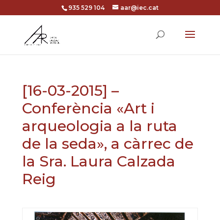
935 529 104
aar@iec.cat
[16-03-2015] –
Conferència «Art i
arqueologia a la ruta
de la seda», a càrrec de
la Sra. Laura Calzada
Reig