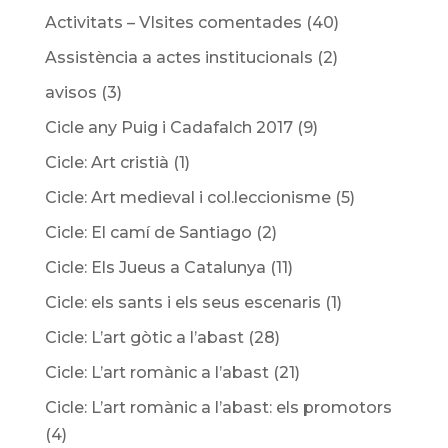
Activitats – VIsites comentades
(40)
Assistència a actes institucionals
(2)
avisos
(3)
Cicle any Puig i Cadafalch 2017
(9)
Cicle: Art cristià
(1)
Cicle: Art medieval i col.leccionisme
(5)
Cicle: El camí de Santiago
(2)
Cicle: Els Jueus a Catalunya
(11)
Cicle: els sants i els seus escenaris
(1)
Cicle: L’art gòtic a l’abast
(28)
Cicle: L’art romànic a l’abast
(21)
Cicle: L’art romànic a l’abast: els promotors
(4)