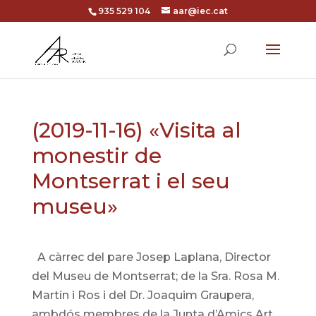
935 529 104
aar@iec.cat
(2019-11-16) «Visita al
monestir de
Montserrat i el seu
museu»
A càrrec del pare Josep Laplana, Director
del Museu de Montserrat; de la Sra. Rosa M.
Martín i Ros i del Dr. Joaquim Graupera,
ambdós membres de la Junta d’Amics Art