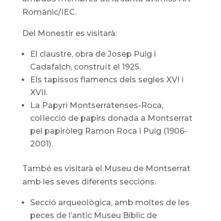
Romànic/IEC.
Del Monestir es visitarà:
El claustre, obra de Josep Puig i
Cadafalch, construït el 1925.
Els tapissos flamencs dels segles XVI i
XVII.
La Papyri Montserratenses-Roca,
col·lecció de papirs donada a Montserrat
pel papiròleg Ramon Roca i Puig (1906-
2001).
També es visitarà el Museu de Montserrat
amb les seves diferents seccions.
Secció arqueològica, amb moltes de les
peces de l’antic Museu Bíblic de