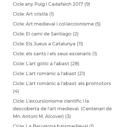
Cicle any Puig i Cadafalch 2017
(9)
Cicle: Art cristià
(1)
Cicle: Art medieval i col.leccionisme
(5)
Cicle: El camí de Santiago
(2)
Cicle: Els Jueus a Catalunya
(11)
Cicle: els sants i els seus escenaris
(1)
Cicle: L’art gòtic a l’abast
(28)
Cicle: L’art romànic a l’abast
(21)
Cicle: L’art romànic a l’abast: els promotors
(4)
Cicle: L’excursionisme científic i la
descoberta de l’art medieval. (Centenari de
Mn. Antoni M. Alcover)
(3)
Cicle: La Barcelona baixmedieval
(1)