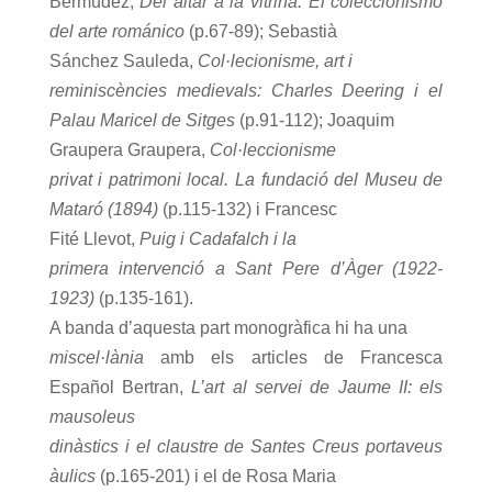
Bermúdez,
Del altar a la vitrina. El coleccionismo
del arte románico
(p.67-89); Sebastià
Sánchez Sauleda,
Col·lecionisme, art i
reminiscències medievals: Charles Deering i el
Palau Maricel de Sitges
(p.91-112); Joaquim
Graupera Graupera,
Col·leccionisme
privat i patrimoni local. La fundació del Museu de
Mataró (1894)
(p.115-132) i Francesc
Fité Llevot,
Puig i Cadafalch i la
primera intervenció a Sant Pere d’Àger (1922-
1923)
(p.135-161).
A banda d’aquesta part monogràfica hi ha una
miscel·lània
amb els articles de Francesca
Español Bertran,
L’art al servei de Jaume II: els
mausoleus
dinàstics i el claustre de Santes Creus portaveus
àulics
(p.165-201) i el de Rosa Maria