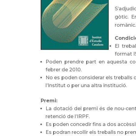
S’adjudi
gòtic. 
romànic
Condici
El treba
format I
Poden prendre part en aquesta convo
febrer de 2010.
No es poden considerar els treballs
l’Institut o per una altra institució.
Premi:
La dotació del premi és de nou-cent
retenció de l’IRPF.
Es poden concedir fins a dos accèssi
Es podran recollir els treballs no pre