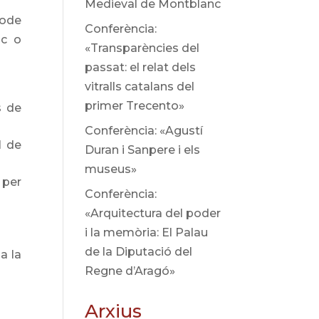
Medieval de Montblanc
íode
Conferència:
ic o
«Transparències del
passat: el relat dels
vitralls catalans del
primer Trecento»
s de
Conferència: «Agustí
1 de
Duran i Sanpere i els
museus»
 per
Conferència:
«Arquitectura del poder
i la memòria: El Palau
de la Diputació del
a la
Regne d’Aragó»
Arxius