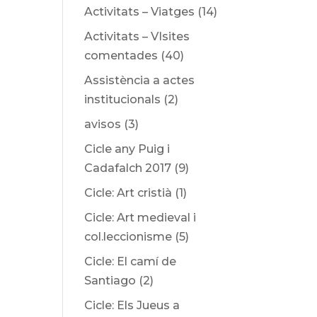
Activitats – Viatges
(14)
Activitats – VIsites
comentades
(40)
Assistència a actes
institucionals
(2)
avisos
(3)
Cicle any Puig i
Cadafalch 2017
(9)
Cicle: Art cristià
(1)
Cicle: Art medieval i
col.leccionisme
(5)
Cicle: El camí de
Santiago
(2)
Cicle: Els Jueus a