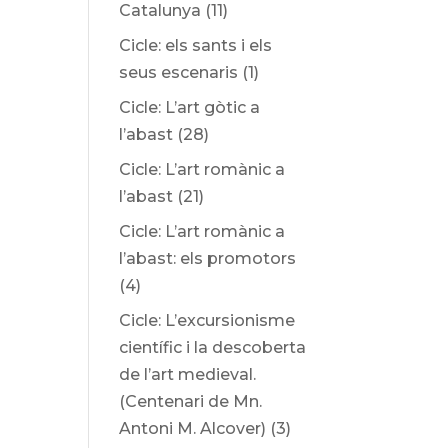
Catalunya
(11)
Cicle: els sants i els
seus escenaris
(1)
Cicle: L’art gòtic a
l’abast
(28)
Cicle: L’art romànic a
l’abast
(21)
Cicle: L’art romànic a
l’abast: els promotors
(4)
Cicle: L’excursionisme
científic i la descoberta
de l’art medieval.
(Centenari de Mn.
Antoni M. Alcover)
(3)