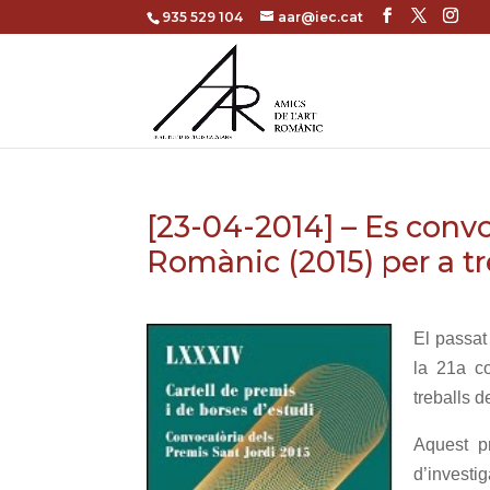
935 529 104
aar@iec.cat
[23-04-2014] – Es convo
Romànic (2015) per a tr
El passat 
la 21a c
treballs d
Aquest pr
d’investig