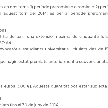
ca en dos torns: 1) període preromànic o romànic; 2) per
En aquest torn del 2014, és per al període preromàn
.
ons
:
ll ha de tenir una extensió màxima de cinquanta full
SO A4.
catòria estudiants universitaris i titulats des de l’
 que hagin estat premiats anteriorment o subvencionats
s euros (900 €). Aquesta quantitat pot estar subjecta 
ts.
miats fins al 30 de juny de 2014.