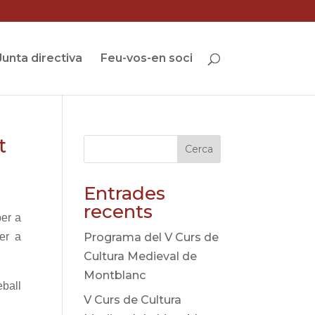
Junta directiva
Feu-vos-en soci
t
Cerca
Entrades
recents
per a
er a
Programa del V Curs de
Cultura Medieval de
Montblanc
eball
V Curs de Cultura