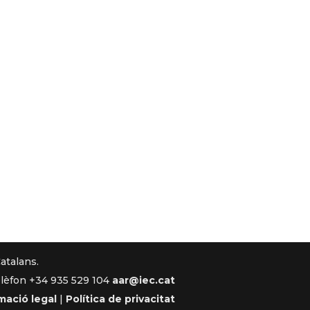
Catalans.
lèfon +34 935 529 104
aar@iec.cat
mació legal
|
Política de privacitat