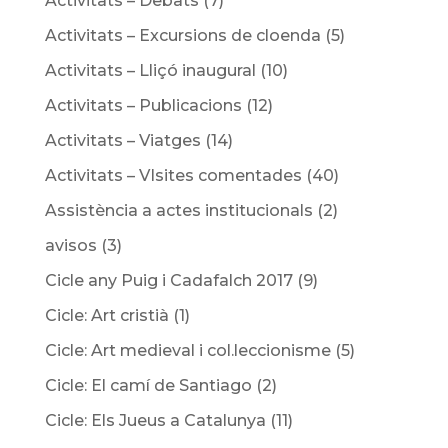
Activitats – Debats
(7)
Activitats – Excursions de cloenda
(5)
Activitats – Lliçó inaugural
(10)
Activitats – Publicacions
(12)
Activitats – Viatges
(14)
Activitats – VIsites comentades
(40)
Assistència a actes institucionals
(2)
avisos
(3)
Cicle any Puig i Cadafalch 2017
(9)
Cicle: Art cristià
(1)
Cicle: Art medieval i col.leccionisme
(5)
Cicle: El camí de Santiago
(2)
Cicle: Els Jueus a Catalunya
(11)