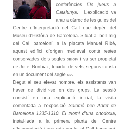
conferències
Els jueus a
Catalunya
. L’explicació va
anar a càrrec de les guies del
Centre d’Interpretació del Call que depèn del
Museu d’Història de Barcelona. Situat al bell mig
del Call barceloní, a la placeta Manuel Ribé,
aquest edifici d’origen medieval conté restes
conservades dels segles
xiii-xiv
i va ser propietat
de Jucef Bonhiac, teixidor de vels, segons consta
en un document del segle
xiv
.
Degut al seu elevat nombre, els assistents van
haver de dividir-se en dos grups. La sessió
consistí en una explicació inicial, la visita
comentada a l’exposició
Salomó ben Adret de
Barcelona 1235-1310. El triomf d’una ortodoxia
,
instal·lada a la primera planta del Centre
d’Interpretació
i una ruta per tot el Call barceloní.