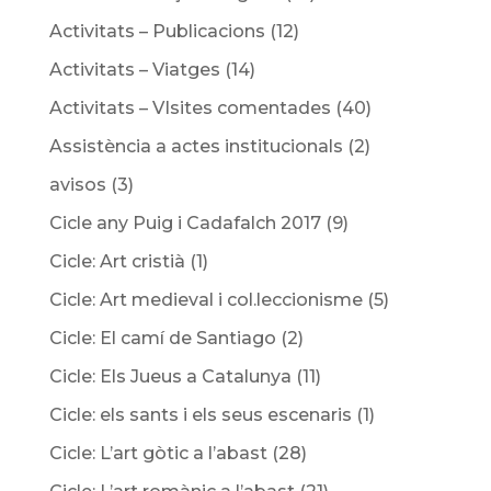
Activitats – Publicacions
(12)
Activitats – Viatges
(14)
Activitats – VIsites comentades
(40)
Assistència a actes institucionals
(2)
avisos
(3)
Cicle any Puig i Cadafalch 2017
(9)
Cicle: Art cristià
(1)
Cicle: Art medieval i col.leccionisme
(5)
Cicle: El camí de Santiago
(2)
Cicle: Els Jueus a Catalunya
(11)
Cicle: els sants i els seus escenaris
(1)
Cicle: L’art gòtic a l’abast
(28)