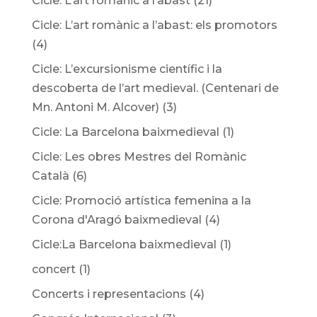
Cicle: L’art romànic a l’abast
(21)
Cicle: L’art romànic a l’abast: els promotors
(4)
Cicle: L’excursionisme científic i la
descoberta de l’art medieval. (Centenari de
Mn. Antoni M. Alcover)
(3)
Cicle: La Barcelona baixmedieval
(1)
Cicle: Les obres Mestres del Romànic
Català
(6)
Cicle: Promoció artística femenina a la
Corona d'Aragó baixmedieval
(4)
Cicle:La Barcelona baixmedieval
(1)
concert
(1)
Concerts i representacions
(4)