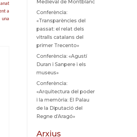
Medieval de Montblanc
 anat
ent a
Conferència:
i una
«Transparències del
passat: el relat dels
vitralls catalans del
primer Trecento»
Conferència: «Agustí
Duran i Sanpere i els
museus»
Conferència:
«Arquitectura del poder
i la memòria: El Palau
de la Diputació del
Regne d’Aragó»
Arxius