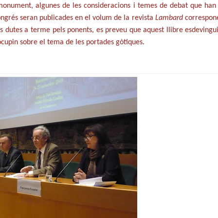
monument, algunes de les consideracions i temes de debat que han
ongrés seran publicades en el volum de la revista
Lambard
correspon
ons dutes a terme pels ponents, es preveu que aquest llibre esdevingu
’ocupin sobre el tema de les portades gòtiques.