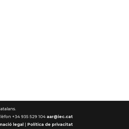
Catalans.
lèfon +34 935 529 104
aar@iec.cat
mació legal
|
Política de privacitat