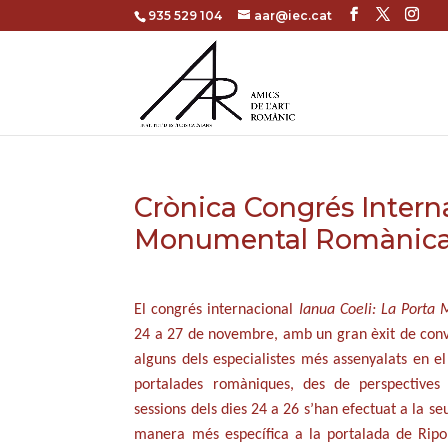
935 529 104
aar@iec.cat
Crònica Congrés Interna
Monumental Romànica al
El congrés internacional
Ianua Coeli: La Porta 
24 a 27 de novembre, amb un gran èxit de conv
alguns dels especialistes més assenyalats en e
portalades romàniques, des de perspectives di
sessions dels dies 24 a 26 s’han efectuat a la se
manera més específica a la portalada de Ripol