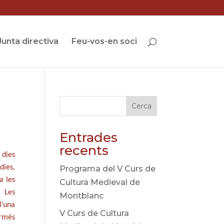
Junta directiva
Feu-vos-en soci
Cerca
Entrades
recents
 dies
dies,
Programa del V Curs de
a les
Cultura Medieval de
. Les
Montblanc
d’una
V Curs de Cultura
ermès