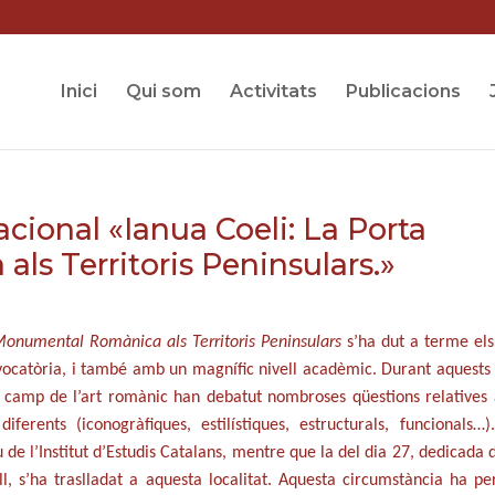
Inici
Qui som
Activitats
Publicacions
cional «Ianua Coeli: La Porta
s Territoris Peninsulars.»
Monumental Romànica als Territoris Peninsulars
s’ha dut a terme els
ocatòria, i també amb un magnífic nivell acadèmic. Durant aquests 
l camp de l’art romànic han debatut nombroses qüestions relatives 
ferents (iconogràfiques, estilístiques, estructurals, funcionals…)
u de l’Institut d’Estudis Catalans, mentre que la del dia 27, dedicada 
l, s’ha traslladat a aquesta localitat. Aquesta circumstància ha p