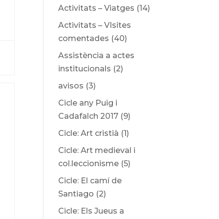
Activitats – Viatges
(14)
Activitats – VIsites
comentades
(40)
Assistència a actes
institucionals
(2)
avisos
(3)
Cicle any Puig i
Cadafalch 2017
(9)
Cicle: Art cristià
(1)
Cicle: Art medieval i
col.leccionisme
(5)
Cicle: El camí de
Santiago
(2)
Cicle: Els Jueus a