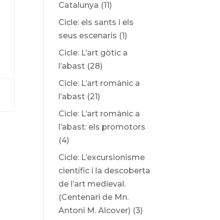
Catalunya
(11)
Cicle: els sants i els
seus escenaris
(1)
Cicle: L’art gòtic a
l’abast
(28)
Cicle: L’art romànic a
l’abast
(21)
Cicle: L’art romànic a
l’abast: els promotors
(4)
Cicle: L’excursionisme
científic i la descoberta
de l’art medieval.
(Centenari de Mn.
Antoni M. Alcover)
(3)