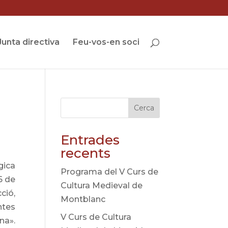
Junta directiva
Feu-vos-en soci
Cerca
Entrades
recents
gica
Programa del V Curs de
6 de
Cultura Medieval de
ció,
Montblanc
ntes
V Curs de Cultura
na».