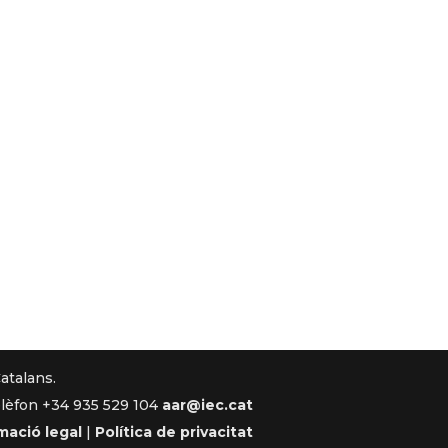
Catalans.
lèfon +34 935 529 104
aar@iec.cat
mació legal
|
Política de privacitat