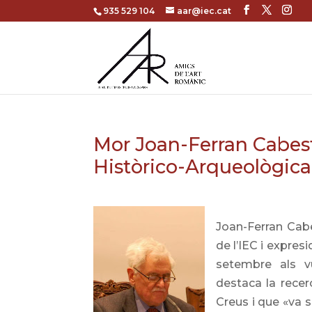
935 529 104
aar@iec.cat
Mor Joan-Ferran Cabest
Històrico-Arqueològica 
Joan-Ferran Cabe
de l’IEC i expres
setembre als v
destaca la recer
Creus i que «va s