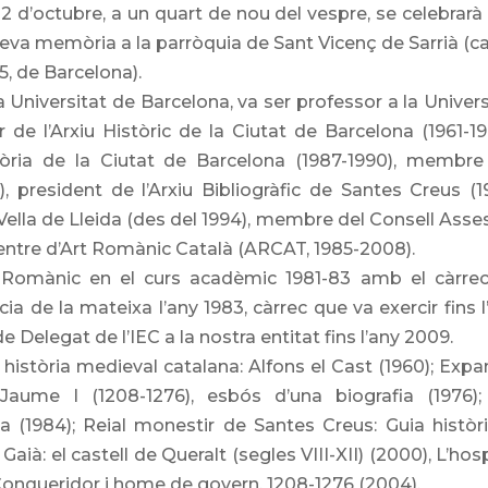
 d’octubre, a un quart de nou del vespre, se celebrarà
seva memòria a la parròquia de Sant Vicenç de Sarrià (ca
 5, de Barcelona).
 Universitat de Barcelona, va ser professor a la Univers
de l’Arxiu Històric de la Ciutat de Barcelona (1961-19
tòria de la Ciutat de Barcelona (1987-1990), membre
 president de l’Arxiu Bibliogràfic de Santes Creus (1
ella de Lleida (des del 1994), membre del Consell Asse
Centre d’Art Romànic Català (ARCAT, 1985-2008).
rt Romànic en el curs acadèmic 1981-83 amb el càrre
cia de la mateixa l’any 1983, càrrec que va exercir fins l
e Delegat de l’IEC a la nostra entitat fins l’any 2009.
istòria medieval catalana: Alfons el Cast (1960); Expa
;Jaume I (1208-1276), esbós d’una biografia (1976);
a (1984); Reial monestir de Santes Creus: Guia històri
Gaià: el castell de Queralt (segles VIII-XII) (2000), L’hosp
. Conqueridor i home de govern. 1208-1276 (2004).