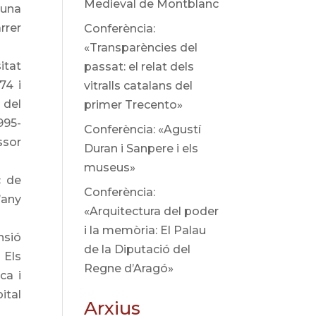
Medieval de Montblanc
 una
rrer
Conferència:
«Transparències del
itat
passat: el relat dels
74 i
vitralls catalans del
 del
primer Trecento»
995-
Conferència: «Agustí
ssor
Duran i Sanpere i els
museus»
c de
Conferència:
’any
«Arquitectura del poder
i la memòria: El Palau
nsió
de la Diputació del
 Els
Regne d’Aragó»
ca i
ital
Arxius