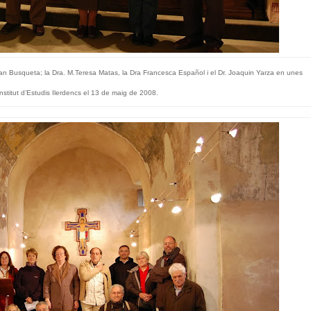
an Busqueta; la Dra. M.Teresa Matas, la Dra Francesca Español i el Dr. Joaquin Yarza en unes
Institut d’Estudis Ilerdencs el 13 de maig de 2008.