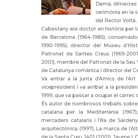
Demà, dimecres 2
cerimònia en la 
del Rector Voltà,
Cabestany era doctor en història per la
de Barcelona (1964-1985), conservador 
1990-1995), director del Museu d’His
Patronat de Santes Creus (1969-2001),
2001), membre del Patronat de la Seu V
de Catalunya romànica i director del 
Va entrar a la junta d’Amics de l’A
vicepresident i va arribar a la presidèn
1999, que va passar a ocupar el càrrec d
És autor de nombrosos treballs sobre h
catalana per la Mediterrània (1967)
mercaders catalans i l’illa de Sardeny
arquitectònica (1997), La marca de l’Alt 
de la Santa Creu. 1401 (2001), Jaume I