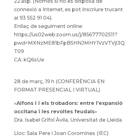
22.asp. (Només si no es disposa de
connexió a Internet, es pot inscriure trucant
al 93 552 91 04).
Enllaç de seguiment online:
https://us02web.zoom.us/j/85677702511?
pwd=MXNzME81bFpBSHNJMHY1VzVTVjl3Q
T09
CA: kQ6sUe
28 de març, 19 h (CONFERÈNCIA EN
FORMAT PRESENCIAL I VIRTUAL)
«
Alfons I i els trobadors: entre l’expansió
occitana i les revoltes feudals
»
Dra. Isabel Grifol Àvila, Universitat de Lleida
Lloc: Sala Pere i Joan Coromines (IEC)