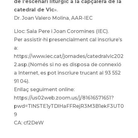
de l’escenari litúrgic a la capçalera de la
catedral de Vic
».
Dr. Joan Valero Molina, AAR-IEC
Lloc: Sala Pere i Joan Coromines (IEC).
Per assistir-hi presencialment cal inscriure’s
a:
https://www.iec.cat/jornades/catedralvic202
2.asp.(Només si no es disposa de connexió
a Internet, es pot inscriure trucant al 93 552
91 04).
Enllaç seguiment online:
https://us02web.zoom.us/j/81616571651?
pwd=TlNSTE1yTDlHaFFRejR3M3B1ekF3UT0
9
CA: cf2DeW