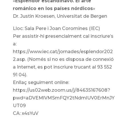
«
Esplendor escandinavo. El arte
románico en los países nórdicos
»
Dr. Justin Kroesen, Universitat de Bergen
Lloc: Sala Pere i Joan Coromines (IEC)
Per assistir-hi presencialment cal inscriure’s
a:
https://www.iec.cat/jornades/esplendor202
2.asp. (Només si no es disposa de connexió
a Internet, es pot inscriure trucant al 93 552
91 04).
Enllaç seguiment online:
https://us02web.zoom.us/j/84635167608?
pwd=aDVEMlVMSmFQY2tNdmlUV0ErMnJY
UT09
CA: x4sYuV