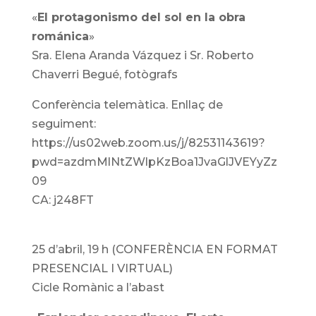
«
El protagonismo del sol en la obra
románica
»
Sra. Elena Aranda Vázquez i Sr. Roberto
Chaverri Begué, fotògrafs
Conferència telemàtica. Enllaç de
seguiment:
https://us02web.zoom.us/j/82531143619?
pwd=azdmMlNtZWlpKzBoa1JvaGlJVEYyZz
09
CA: j248FT
25 d’abril, 19 h (CONFERÈNCIA EN FORMAT
PRESENCIAL I VIRTUAL)
Cicle Romànic a l’abast