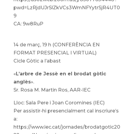
pwd=LzRjdUJrSlZkVCs3WmNFYytrSjR4UT0
9
CA: 9w8RuP
14 de març, 19 h (CONFERÈNCIA EN
FORMAT PRESENCIAL I VIRTUAL)
Cicle Gòtic a l’abast
«
L’arbre de Jessè en el brodat gòtic
anglès
».
Sr. Rosa M. Martin Ros, AAR-IEC
Lloc: Sala Pere i Joan Coromines (IEC)
Per assistir-hi presencialment cal inscriure’s
a:
https://www.iec.cat/jornades/brodatgotic20