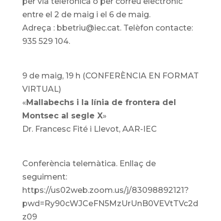
per via telefònica o per correu electrònic
entre el 2 de maig i el 6 de maig.
Adreça : bbetriu@iec.cat. Telèfon contacte:
935 529 104.
9 de maig, 19 h (CONFERÈNCIA EN FORMAT
VIRTUAL)
«
Mallabechs i la línia de frontera del
Montsec al segle X
»
Dr. Francesc Fité i Llevot, AAR-IEC
Conferència telemàtica. Enllaç de
seguiment:
https://us02web.zoom.us/j/83098892121?
pwd=Ry90cWJCeFN5MzUrUnB0VEVtTVc2d
z09