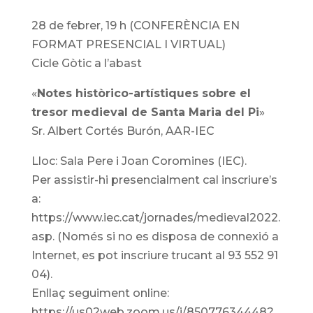
28 de febrer, 19 h (CONFERÈNCIA EN
FORMAT PRESENCIAL I VIRTUAL)
Cicle Gòtic a l’abast
«
Notes històrico-artístiques sobre el
tresor medieval de Santa Maria del Pi
»
Sr. Albert Cortés Burón, AAR-IEC
Lloc: Sala Pere i Joan Coromines (IEC).
Per assistir-hi presencialment cal inscriure’s
a:
https://www.iec.cat/jornades/medieval2022.
asp. (Només si no es disposa de connexió a
Internet, es pot inscriure trucant al 93 552 91
04).
Enllaç seguiment online:
https://us02web.zoom.us/j/85077634448?