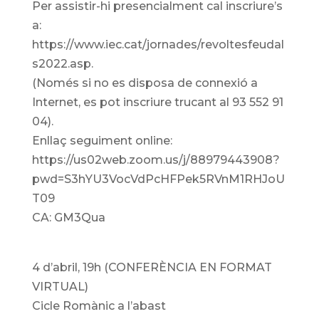
Per assistir-hi presencialment cal inscriure’s
a:
https://www.iec.cat/jornades/revoltesfeudal
s2022.asp.
(Només si no es disposa de connexió a
Internet, es pot inscriure trucant al 93 552 91
04).
Enllaç seguiment online:
https://us02web.zoom.us/j/88979443908?
pwd=S3hYU3VocVdPcHFPek5RVnM1RHJoU
T09
CA: GM3Qua
4 d’abril, 19h (CONFERÈNCIA EN FORMAT
VIRTUAL)
Cicle Romànic a l’abast