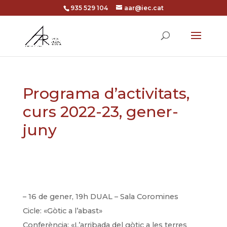
935 529 104
aar@iec.cat
Programa d’activitats,
curs 2022-23, gener-
juny
– 16 de gener, 19h DUAL – Sala Coromines
Cicle: «Gòtic a l’abast»
Conferència: «L’arribada del gòtic a les terres