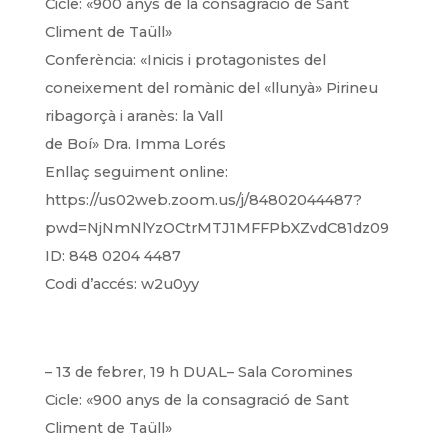
Cicle: «900 anys de la consagració de Sant
Climent de Taüll»
Conferència: «Inicis i protagonistes del
coneixement del romànic del «llunyà» Pirineu
ribagorçà i aranès: la Vall
de Boí»
Dra. Imma Lorés
Enllaç seguiment online:
https://us02web.zoom.us/j/84802044487?
pwd=NjNmNlYzOCtrMTJ1MFFPbXZvdC81dz09
ID: 848 0204 4487
Codi d’accés: w2u0yy
– 13 de febrer, 19 h DUAL– Sala Coromines
Cicle: «900 anys de la consagració de Sant
Climent de Taüll»