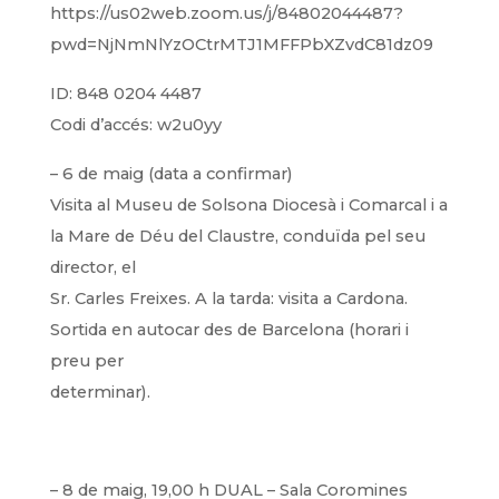
https://us02web.zoom.us/j/84802044487?
pwd=NjNmNlYzOCtrMTJ1MFFPbXZvdC81dz09
ID: 848 0204 4487
Codi d’accés: w2u0yy
– 6 de maig (data a confirmar)
Visita al Museu de Solsona Diocesà i Comarcal i a
la Mare de Déu del Claustre, conduïda pel seu
director, el
Sr. Carles Freixes. A la tarda: visita a Cardona.
Sortida en autocar des de Barcelona (horari i
preu per
determinar).
– 8 de maig, 19,00 h DUAL – Sala Coromines