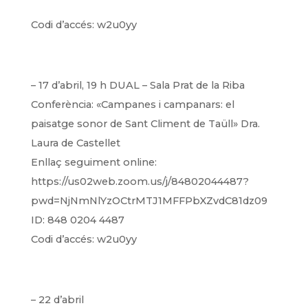
Codi d’accés: w2u0yy
– 17 d’abril, 19 h DUAL – Sala Prat de la Riba
Conferència: «Campanes i campanars: el
paisatge sonor de Sant Climent de Taüll»
Dra.
Laura de Castellet
Enllaç seguiment online:
https://us02web.zoom.us/j/84802044487?
pwd=NjNmNlYzOCtrMTJ1MFFPbXZvdC81dz09
ID: 848 0204 4487
Codi d’accés: w2u0yy
– 22 d’abril