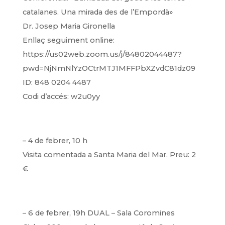
catalanes. Una mirada des de l’Empordà»
Dr. Josep Maria Gironella
Enllaç seguiment online:
https://us02web.zoom.us/j/84802044487?
pwd=NjNmNlYzOCtrMTJ1MFFPbXZvdC81dz09
ID: 848 0204 4487
Codi d’accés: w2u0yy
– 4 de febrer, 10 h
Visita comentada a Santa Maria del Mar. Preu: 2
€
– 6 de febrer, 19h DUAL – Sala Coromines