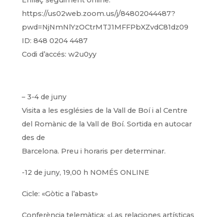
Enllaç seguiment online:
https://us02web.zoom.us/j/84802044487?
pwd=NjNmNlYzOCtrMTJ1MFFPbXZvdC81dz09
ID: 848 0204 4487
Codi d’accés: w2u0yy
– 3-4 de juny
Visita a les esglésies de la Vall de Boí i al Centre
del Romànic de la Vall de Boí. Sortida en autocar
des de
Barcelona. Preu i horaris per determinar.
-12 de juny, 19,00 h NOMÉS ONLINE
Cicle: «Gòtic a l’abast»
Conferència telemàtica: «Las relaciones artísticas