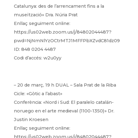
Catalunya: des de l’arrencament fins a la
museïtzació»
Dra. Núria Prat
Enllaç seguiment online:
https://us02web.zoom.us/j/84802044487?
pwd=NjNmNlYzOCtrMTJ1MFFPbXZvdC81dz09
ID: 848 0204 4487
Codi d’accés: w2u0yy
– 20 de març, 19 h DUAL – Sala Prat de la Riba
Cicle: «Gòtic a l’abast»
Conferència: «Nord i Sud: El paralelo catalán-
noruego en el arte medieval (1100-1350)»
Dr.
Justin Kroesen
Enllaç seguiment online:
https://us02web.zoom.us/j/84802044487?