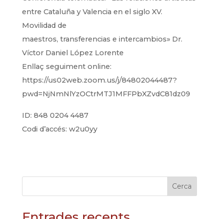
entre Cataluña y Valencia en el siglo XV.
Movilidad de
maestros, transferencias e intercambios»
Dr.
Víctor Daniel López Lorente
Enllaç seguiment online:
https://us02web.zoom.us/j/84802044487?
pwd=NjNmNlYzOCtrMTJ1MFFPbXZvdC81dz09
ID: 848 0204 4487
Codi d’accés: w2u0yy
Cerca
Entrades recents