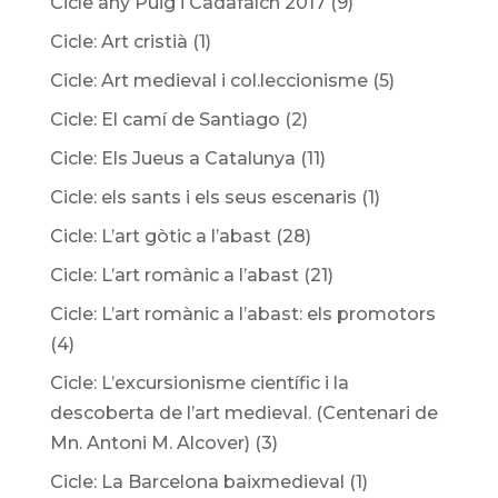
Cicle any Puig i Cadafalch 2017
(9)
Cicle: Art cristià
(1)
Cicle: Art medieval i col.leccionisme
(5)
Cicle: El camí de Santiago
(2)
Cicle: Els Jueus a Catalunya
(11)
Cicle: els sants i els seus escenaris
(1)
Cicle: L’art gòtic a l’abast
(28)
Cicle: L’art romànic a l’abast
(21)
Cicle: L’art romànic a l’abast: els promotors
(4)
Cicle: L’excursionisme científic i la
descoberta de l’art medieval. (Centenari de
Mn. Antoni M. Alcover)
(3)
Cicle: La Barcelona baixmedieval
(1)