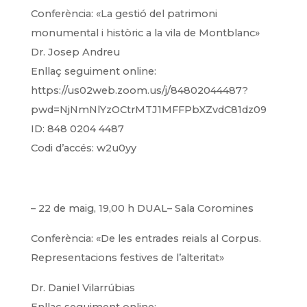
Conferència: «La gestió del patrimoni
monumental i històric a la vila de Montblanc»
Dr. Josep Andreu
Enllaç seguiment online:
https://us02web.zoom.us/j/84802044487?
pwd=NjNmNlYzOCtrMTJ1MFFPbXZvdC81dz09
ID: 848 0204 4487
Codi d’accés: w2u0yy
– 22 de maig, 19,00 h DUAL– Sala Coromines
Conferència: «De les entrades reials al Corpus.
Representacions festives de l’alteritat»
Dr. Daniel Vilarrúbias