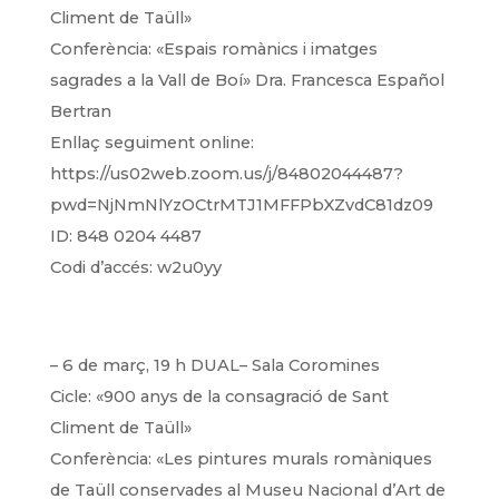
Climent de Taüll»
Conferència: «Espais romànics i imatges
sagrades a la Vall de Boí»
Dra. Francesca Español
Bertran
Enllaç seguiment online:
https://us02web.zoom.us/j/84802044487?
pwd=NjNmNlYzOCtrMTJ1MFFPbXZvdC81dz09
ID: 848 0204 4487
Codi d’accés: w2u0yy
– 6 de març, 19 h DUAL– Sala Coromines
Cicle: «900 anys de la consagració de Sant
Climent de Taüll»
Conferència: «Les pintures murals romàniques
de Taüll conservades al Museu Nacional d’Art de