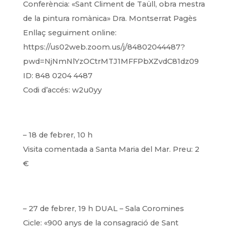
Conferència: «Sant Climent de Taüll, obra mestra
de la pintura romànica»
Dra. Montserrat Pagès
Enllaç seguiment online:
https://us02web.zoom.us/j/84802044487?
pwd=NjNmNlYzOCtrMTJ1MFFPbXZvdC81dz09
ID: 848 0204 4487
Codi d’accés: w2u0yy
– 18 de febrer, 10 h
Visita comentada a Santa Maria del Mar. Preu: 2
€
– 27 de febrer, 19 h DUAL – Sala Coromines
Cicle: «900 anys de la consagració de Sant