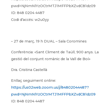
pwd=NjNmNlYzOCtrMTJ1MFFPbXZvdC81dz09
ID: 848 0204 4487
Codi d’accés: w2u0yy
– 27 de març, 19 h DUAL – Sala Coromines
Conferència: «Sant Climent de Taüll, 900 anys. La
gestió del conjunt romànic de la Vall de Boí»
Dra. Cristina Castellà
Enllaç seguiment online:
https://us02web.zoom.us/j/84802044487?
pwd=NjNmNlYzOCtrMTJ1MFFPbXZvdC81dz09
ID: 848 0204 4487