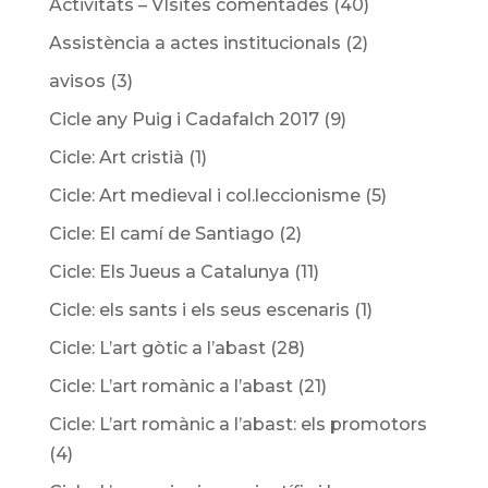
Activitats – VIsites comentades
(40)
Assistència a actes institucionals
(2)
avisos
(3)
Cicle any Puig i Cadafalch 2017
(9)
Cicle: Art cristià
(1)
Cicle: Art medieval i col.leccionisme
(5)
Cicle: El camí de Santiago
(2)
Cicle: Els Jueus a Catalunya
(11)
Cicle: els sants i els seus escenaris
(1)
Cicle: L’art gòtic a l’abast
(28)
Cicle: L’art romànic a l’abast
(21)
Cicle: L’art romànic a l’abast: els promotors
(4)