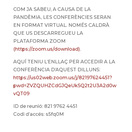
COM JA SABEU, A CAUSA DE LA
PANDÈMIA, LES CONFERÈNCIES SERAN
EN FORMAT VIRTUAL. NOMÉS CALDRÀ
QUE US DESCARREGUEU LA
PLATAFORMA ZOOM
(https://zoom.us/download).
AQUÍ TENIU L’ENLLAÇ PER ACCEDIR A LA
CONFERÈNCIA D’AQUEST DILLUNS:
https://us02web.zoom.us/j/82197624451?
pwd=ZVZQUHZCdGJQeUk5Q2t2U3A2d0w
vQT09
ID de reunió: 821 9762 4451
Codi d’accés: s5fq0M