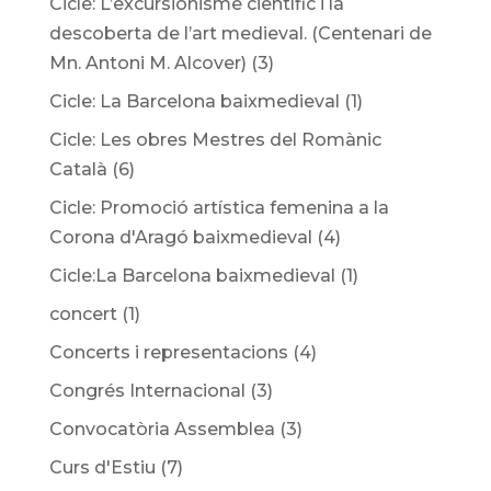
Cicle: L’excursionisme científic i la
descoberta de l’art medieval. (Centenari de
Mn. Antoni M. Alcover)
(3)
Cicle: La Barcelona baixmedieval
(1)
Cicle: Les obres Mestres del Romànic
Català
(6)
Cicle: Promoció artística femenina a la
Corona d'Aragó baixmedieval
(4)
Cicle:La Barcelona baixmedieval
(1)
concert
(1)
Concerts i representacions
(4)
Congrés Internacional
(3)
Convocatòria Assemblea
(3)
Curs d'Estiu
(7)