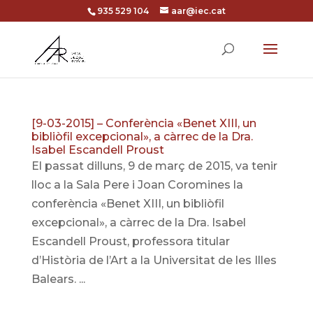
935 529 104
aar@iec.cat
[9-03-2015] – Conferència «Benet XIII, un
bibliòfil excepcional», a càrrec de la Dra.
Isabel Escandell Proust
El passat dilluns, 9 de març de 2015, va tenir
lloc a la Sala Pere i Joan Coromines la
conferència «Benet XIII, un bibliòfil
excepcional», a càrrec de la Dra. Isabel
Escandell Proust, professora titular
d’Història de l’Art a la Universitat de les Illes
Balears. ...